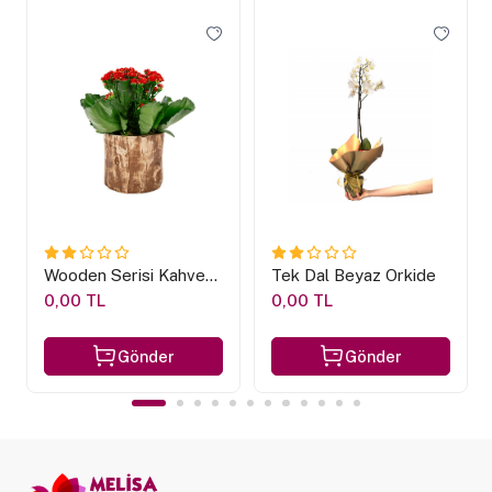
Wooden Serisi Kahve-
Tek Dal Beyaz Orkide
Kalanchoe Tasarım
0,00 TL
0,00 TL
Gönder
Gönder