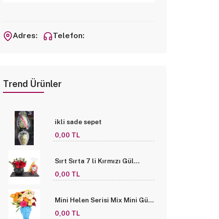
Adres:
Telefon:
Trend Ürünler
ikli sade sepet
0,00 TL
Sırt Sırta 7 li Kırmızı Gül
Tasarım ve Çikolata
0,00 TL
Mini Helen Serisi Mix Mini Gül
Tasarım - Turkuaz Mavisi
0,00 TL