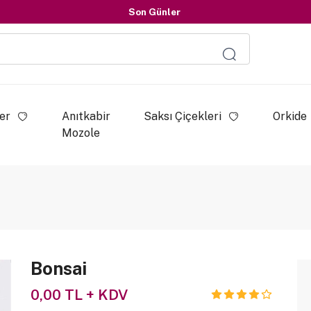
Son Günler
İndirimleri Kaçırmayın
Son Günler
er
Anıtkabir
Saksı Çiçekleri
Orkide
Mozole
Bonsai
0,00 TL + KDV