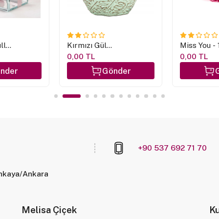
ller
Kırmızı Gül
Miss You - 
Aranjmanı
Pembe Gü
0,00 TL
0,00 TL
Tasarım
nder
Gönder
+90 537 692 71 70
ankaya/Ankara
Melisa Çiçek
K