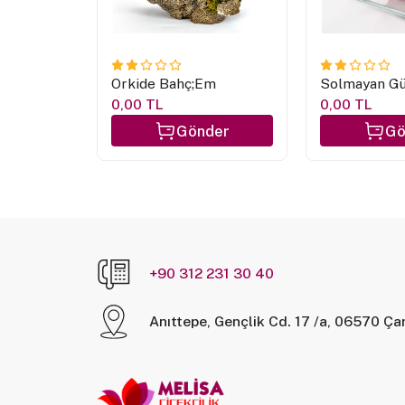
Orkide Bahç;em
Solmayan Gü
Kalp Form
0,00 TL
0,00 TL
der
Gönder
Gö
+90 312 231 30 40
Anıttepe, Gençlik Cd. 17 /a, 06570 Ç