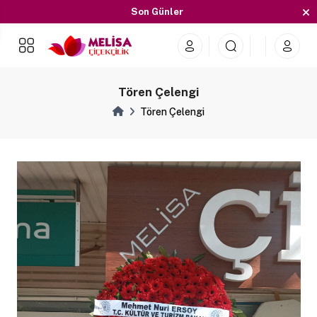
Son Günler
İndirimleri Kaçırmayın
Son Günler
Tören Çelengi
Tören Çelengi